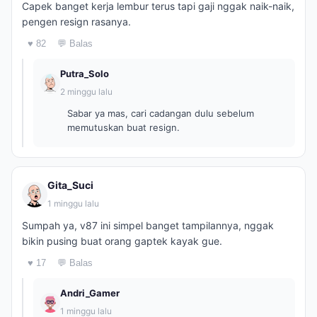
Capek banget kerja lembur terus tapi gaji nggak naik-naik,
pengen resign rasanya.
♥ 82
💬 Balas
Putra_Solo
2 minggu lalu
Sabar ya mas, cari cadangan dulu sebelum
memutuskan buat resign.
Gita_Suci
1 minggu lalu
Sumpah ya, v87 ini simpel banget tampilannya, nggak
bikin pusing buat orang gaptek kayak gue.
♥ 17
💬 Balas
Andri_Gamer
1 minggu lalu