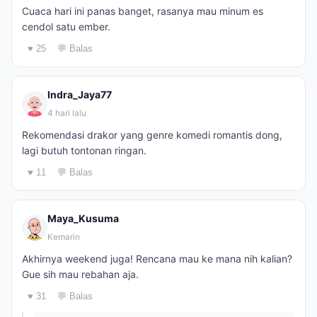
Cuaca hari ini panas banget, rasanya mau minum es
cendol satu ember.
♥ 25
💬 Balas
Indra_Jaya77
4 hari lalu
Rekomendasi drakor yang genre komedi romantis dong,
lagi butuh tontonan ringan.
♥ 11
💬 Balas
Maya_Kusuma
Kemarin
Akhirnya weekend juga! Rencana mau ke mana nih kalian?
Gue sih mau rebahan aja.
♥ 31
💬 Balas