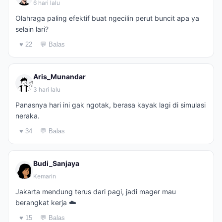
6 hari lalu
Olahraga paling efektif buat ngecilin perut buncit apa ya
selain lari?
♥ 22
💬 Balas
Aris_Munandar
3 hari lalu
Panasnya hari ini gak ngotak, berasa kayak lagi di simulasi
neraka.
♥ 34
💬 Balas
Budi_Sanjaya
Kemarin
Jakarta mendung terus dari pagi, jadi mager mau
berangkat kerja ☁️
♥ 15
💬 Balas