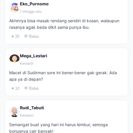
Eko_Purnomo
1 minggu lalu
Akhirnya bisa masak rendang sendiri di kosan, walaupun
rasanya agak beda dikit sama punya ibu.
♥ 20
💬 Balas
Mega_Lestari
Kemarin
Macet di Sudirman sore ini bener-bener gak gerak. Ada
apa ya di depan?
♥ 10
💬 Balas
Rudi_Tabuti
Kemarin
Semangat buat yang hari ini harus lembur, semoga
bonusnya cair banyak!