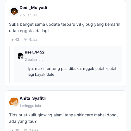
Dedi_Mulyadi
2 bulan lalu
Suka banget sama update terbaru v87, bug yang kemarin
udah nggak ada lagi.
♥ 43
💬 Balas
user_4452
2 bulan lalu
Iya, makin enteng pas dibuka, nggak patah-patah
lagi kayak dulu.
Anita_Syafitri
1 minggu lalu
Tips buat kulit glowing alami tanpa skincare mahal dong,
ada yang tau?
♥ 30
💬 Balas