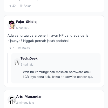
♥ 42
💬 Balas
Fajar_Shidiq
5 hari lalu
Ada yang tau cara benerin layar HP yang ada garis
hijaunya? Nggak pernah jatuh padahal.
♥ 7
💬 Balas
Tech_Geek
5 hari lalu
Wah itu kemungkinan masalah hardware atau
LCD-nya kena kak, bawa ke service center aja.
Aris_Munandar
2 minggu lalu