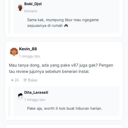
Bobi_Ojol
Kemarin
Sama kak, mumpung libur mau ngegame
sepuasnya di rumah 🎮
Kevin_88
1 minggu lalu
Mau tanya dong, ada yang pake v87 juga gak? Pengen
tau review jujurnya sebelum beneran instal.
♥ 24
💬 Balas
Dita_Larasati
1 minggu lalu
Pake aja, worth it kok buat hiburan harian.