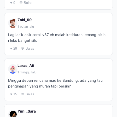
♥ 9
💬 Balas
Zaki_99
1 bulan lalu
Lagi asik-asik scroll v87 eh malah ketiduran, emang bikin
rileks banget sih.
♥ 29
💬 Balas
Laras_Ati
1 minggu lalu
Minggu depan rencana mau ke Bandung, ada yang tau
penginapan yang murah tapi bersih?
♥ 15
💬 Balas
Yuni_Sara