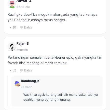
Anwar_Z
6 hari lalu
Kucingku tiba-tiba mogok makan, ada yang tau kenapa
ya? Padahal biasanya rakus banget.
♥ 10
💬 Balas
Fajar_S
Kemarin
Pertandingan semalem bener-bener epic, gak nyangka tim
favorit bisa menang di menit terakhir.
♥ 52
💬 Balas
Bambang_K
Kemarin
Wasitnya agak kurang adil sih menurutku, tapi ya
udahlah yang penting menang.