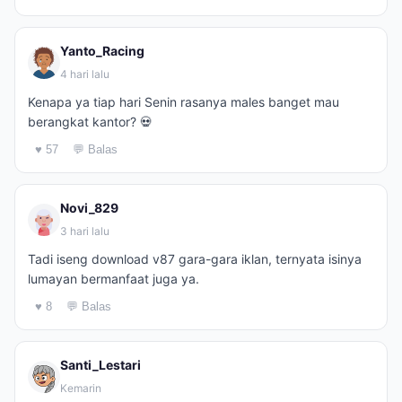
Yanto_Racing
4 hari lalu
Kenapa ya tiap hari Senin rasanya males banget mau
berangkat kantor? 💀
♥ 57
💬 Balas
Novi_829
3 hari lalu
Tadi iseng download v87 gara-gara iklan, ternyata isinya
lumayan bermanfaat juga ya.
♥ 8
💬 Balas
Santi_Lestari
Kemarin