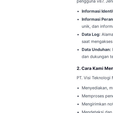
pengguna v87. Jeni
Informasi Identi
Informasi Peran
unik, dan informa
Data Log:
Alamat
saat mengakses 
Data Unduhan:
dan dukungan te
2. Cara Kami Me
PT. Visi Teknologi
Menyediakan, me
Memproses penda
Mengirimkan not
Mendeteksi dan 