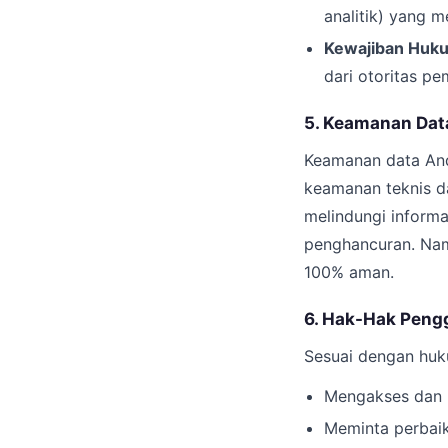
analitik) yang 
Kewajiban Huk
dari otoritas pe
5. Keamanan Dat
Keamanan data Anda
keamanan teknis da
melindungi informa
penghancuran. Namu
100% aman.
6. Hak-Hak Peng
Sesuai dengan huku
Mengakses dan m
Meminta perbaik