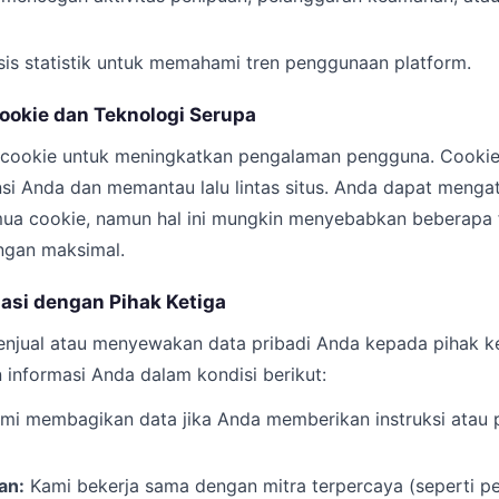
sis statistik untuk memahami tren penggunaan platform.
ookie dan Teknologi Serupa
cookie untuk meningkatkan pengalaman pengguna. Cooki
nsi Anda dan memantau lalu lintas situs. Anda dapat meng
ua cookie, namun hal ini mungkin menyebabkan beberapa f
ngan maksimal.
masi dengan Pihak Ketiga
enjual atau menyewakan data pribadi Anda kepada pihak k
informasi Anda dalam kondisi berikut:
mi membagikan data jika Anda memberikan instruksi atau 
an:
Kami bekerja sama dengan mitra terpercaya (seperti pe