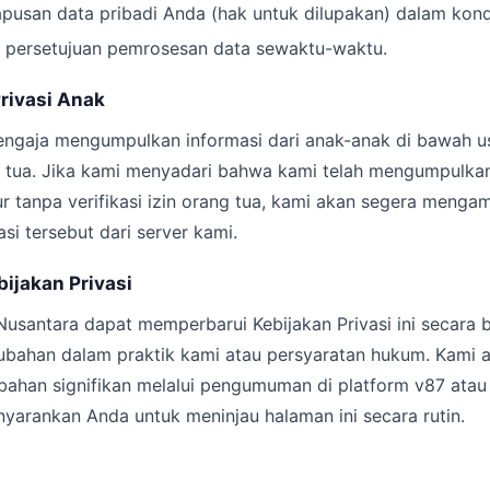
usan data pribadi Anda (hak untuk dilupakan) dalam kondi
 persetujuan pemrosesan data sewaktu-waktu.
Privasi Anak
engaja mengumpulkan informasi dari anak-anak di bawah us
tua. Jika kami menyadari bahwa kami telah mengumpulkan 
 tanpa verifikasi izin orang tua, kami akan segera mengam
i tersebut dari server kami.
ijakan Privasi
 Nusantara dapat memperbarui Kebijakan Privasi ini secara 
bahan dalam praktik kami atau persyaratan hukum. Kami 
ahan signifikan melalui pengumuman di platform v87 atau 
nyarankan Anda untuk meninjau halaman ini secara rutin.