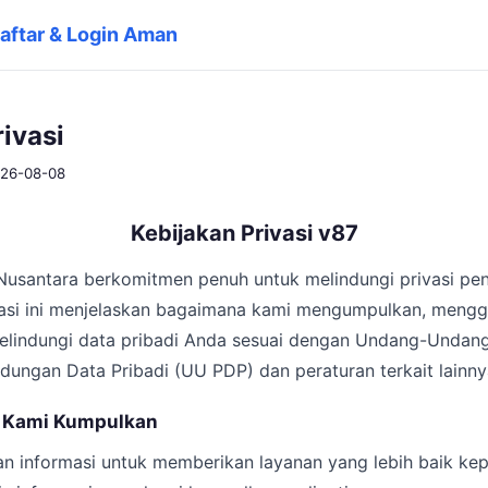
aftar & Login Aman
ivasi
2026-08-08
Kebijakan Privasi v87
 Nusantara berkomitmen penuh untuk melindungi privasi pe
ivasi ini menjelaskan bagaimana kami mengumpulkan, meng
lindungi data pribadi Anda sesuai dengan Undang-Undan
dungan Data Pribadi (UU PDP) dan peraturan terkait lainnya
ng Kami Kumpulkan
 informasi untuk memberikan layanan yang lebih baik ke