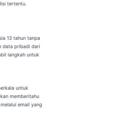
si tertentu.
ia 13 tahun tanpa
data pribadi dari
bil langkah untuk
berkala untuk
akan memberitahu
melalui email yang