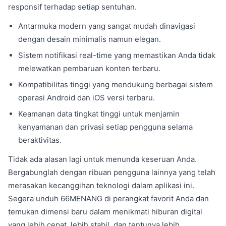
responsif terhadap setiap sentuhan.
Antarmuka modern yang sangat mudah dinavigasi
dengan desain minimalis namun elegan.
Sistem notifikasi real-time yang memastikan Anda tidak
melewatkan pembaruan konten terbaru.
Kompatibilitas tinggi yang mendukung berbagai sistem
operasi Android dan iOS versi terbaru.
Keamanan data tingkat tinggi untuk menjamin
kenyamanan dan privasi setiap pengguna selama
beraktivitas.
Tidak ada alasan lagi untuk menunda keseruan Anda.
Bergabunglah dengan ribuan pengguna lainnya yang telah
merasakan kecanggihan teknologi dalam aplikasi ini.
Segera unduh 66MENANG di perangkat favorit Anda dan
temukan dimensi baru dalam menikmati hiburan digital
yang lebih cepat, lebih stabil, dan tentunya lebih