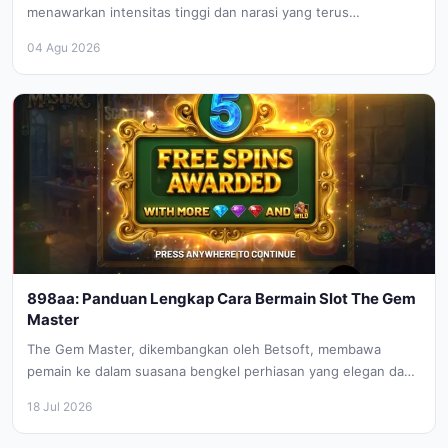
menawarkan intensitas tinggi dan narasi yang terus
berkembang, Soapranos dari Peter &...
04 Agu 2026
898aa: Panduan Lengkap Cara Bermain Slot The Gem
Master
The Gem Master, dikembangkan oleh Betsoft, membawa
pemain ke dalam suasana bengkel perhiasan yang elegan dan
penuh dengan kemewahan. Sebagai...
18 Jul 2026