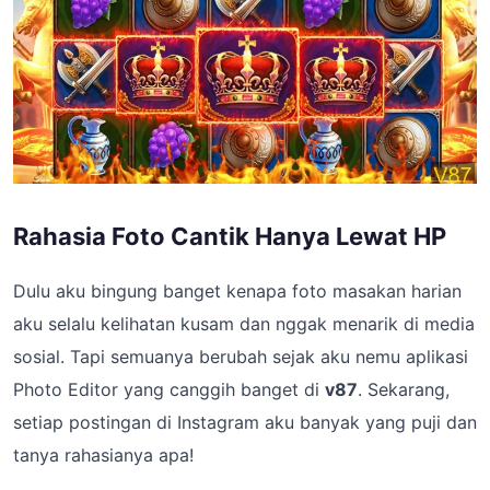
Rahasia Foto Cantik Hanya Lewat HP
Dulu aku bingung banget kenapa foto masakan harian
aku selalu kelihatan kusam dan nggak menarik di media
sosial. Tapi semuanya berubah sejak aku nemu aplikasi
Photo Editor yang canggih banget di
v87
. Sekarang,
setiap postingan di Instagram aku banyak yang puji dan
tanya rahasianya apa!