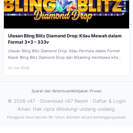
Ulasan Bling Blitz Diamond Drop: Kilau Mewah dalam
Format 3×3 – 333v
Ulasan Bling Blitz Diamond Drop: Kilau Permata dalam Format
Klasik Bling Blitz Diamond Drop dari BGaming membawa kita
kembali ke...
23 Jun 2026
Syarat dan Ketentuan
Kebijakan Privasi
© 2026 v87 - Download v87 Resmi - Daftar & Login
Aman. Hak cipta dilindungi undang-undang.
Pengguna harus berusia 18+ tahun. Bermain secara bertanggung jawab.